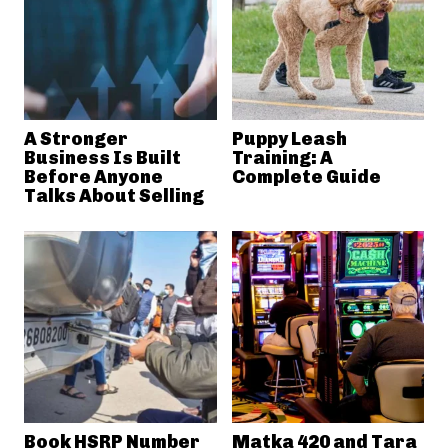
A Stronger
Puppy Leash
Business Is Built
Training: A
Before Anyone
Complete Guide
Talks About Selling
Book HSRP Number
Matka 420 and Tara